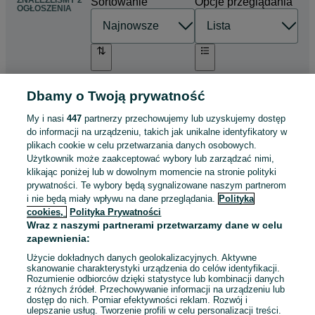
ZNALEŹLIŚMY 2
Sortowanie
Opcje przeglądania
OGŁOSZENIA
Dbamy o Twoją prywatność
Kojec 3x2 dla psa drewno
rurka szczebelki obrotowe
My i nasi
447
partnerzy przechowujemy lub uzyskujemy dostęp
miski
1 760 zł
do informacji na urządzeniu, takich jak unikalne identyfikatory w
plikach cookie w celu przetwarzania danych osobowych.
Użytkownik może zaakceptować wybory lub zarządzać nimi,
Warszawa, Praga-Północ
klikając poniżej lub w dowolnym momencie na stronie polityki
Odświeżono dnia 30 lipca 2026
prywatności. Te wybory będą sygnalizowane naszym partnerom
i nie będą miały wpływu na dane przeglądania.
Polityka
cookies,
Polityka Prywatności
Kojec dla psa 3x2 profil czarny
Wraz z naszymi partnerami przetwarzamy dane w celu
1 760 zł
zapewnienia:
Użycie dokładnych danych geolokalizacyjnych. Aktywne
skanowanie charakterystyki urządzenia do celów identyfikacji.
Rozumienie odbiorców dzięki statystyce lub kombinacji danych
Limanowa
z różnych źródeł. Przechowywanie informacji na urządzeniu lub
Odświeżono dnia 30 lipca 2026
dostęp do nich. Pomiar efektywności reklam. Rozwój i
ulepszanie usług. Tworzenie profili w celu personalizacji treści.